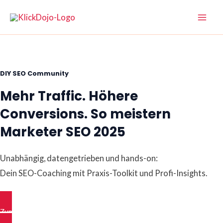
Skip
to
Mai
content
Men
DIY SEO Community
Mehr Traffic. Höhere
Conversions. So meistern
Marketer SEO 2025
Unabhängig, datengetrieben und hands-on:
Dein SEO-Coaching mit Praxis-Toolkit und Profi-Insights.
Zum kostenfreien “Pareto SEO” Kurs